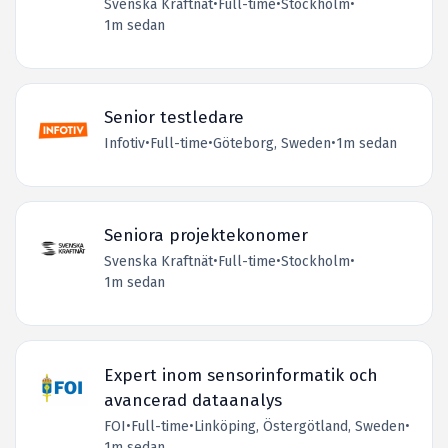
Svenska Kraftnät
•
Full-time
•
Stockholm
•
1m sedan
Senior testledare
Infotiv
•
Full-time
•
Göteborg, Sweden
•
1m sedan
Seniora projektekonomer
Svenska Kraftnät
•
Full-time
•
Stockholm
•
1m sedan
Expert inom sensorinformatik och
avancerad dataanalys
FOI
•
Full-time
•
Linköping, Östergötland, Sweden
•
1m sedan