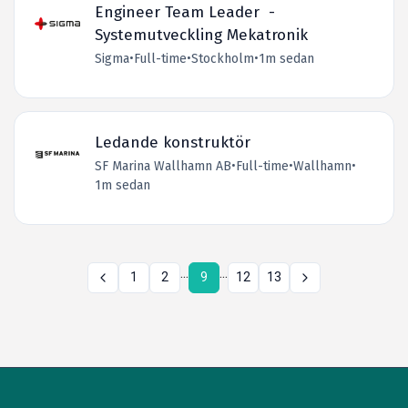
Engineer Team Leader -
Systemutveckling Mekatronik
Sigma
•
Full-time
•
Stockholm
•
1m sedan
Ledande konstruktör
SF Marina Wallhamn AB
•
Full-time
•
Wallhamn
•
1m sedan
...
...
1
2
9
12
13