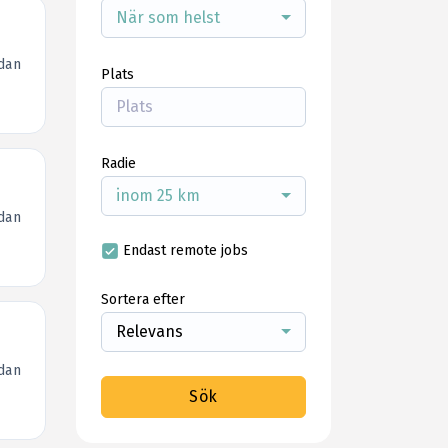
När som helst
dan
Plats
Radie
inom 25 km
dan
Endast remote jobs
Sortera efter
Relevans
dan
Sök