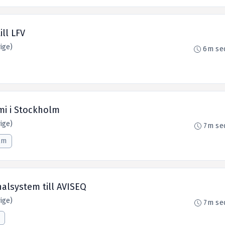
ill LFV
ige)
6m se
lmi i Stockholm
ige)
7m se
lm
alsystem till AVISEQ
ige)
7m se