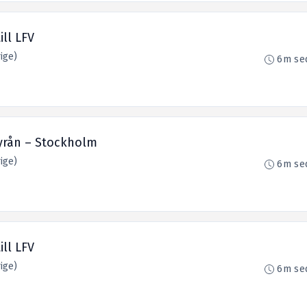
ill LFV
ige)
6m se
byrån – Stockholm
ige)
6m se
ill LFV
ige)
6m se