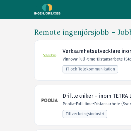
Remote ingenjörsjobb – Job
Verksamhetsutvecklare inom 
Vinnova
•
Full-time
•
Distansarbete (S
IT och Telekommunikation
Drifttekniker – inom TETRA t
Poolia
•
Full-time
•
Distansarbete (Sver
Tillverkningsindustri