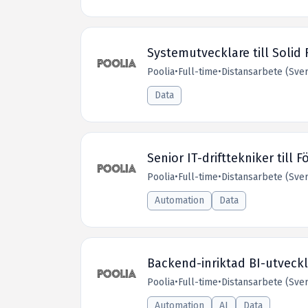
Systemutvecklare till Solid 
Poolia
•
Full-time
•
Distansarbete (Sver
Data
Senior IT-drifttekniker till F
Poolia
•
Full-time
•
Distansarbete (Sver
Automation
Data
Backend-inriktad BI-utveckla
Poolia
•
Full-time
•
Distansarbete (Sver
Automation
AI
Data