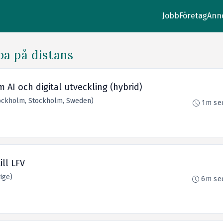
Jobb
Företag
Ann
ba på distans
AI och digital utveckling (hybrid)
tockholm, Stockholm, Sweden)
1m se
ill LFV
ige)
6m se