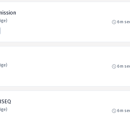
mission
ige)
6m se
ige)
6m se
VISEQ
ige)
6m se