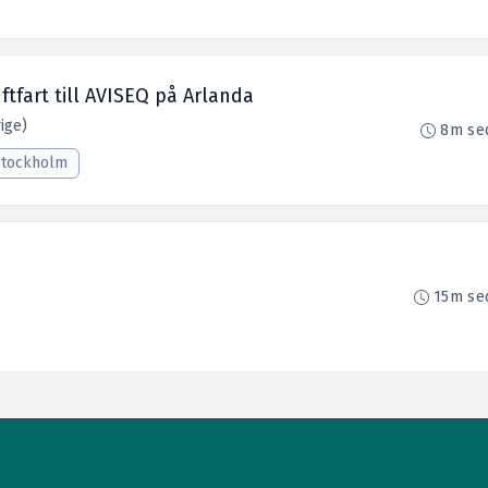
tfart till AVISEQ på Arlanda
ige)
8m se
Stockholm
15m se