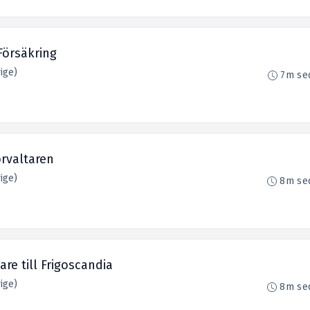
Försäkring
ige)
7m se
örvaltaren
ige)
8m se
re till Frigoscandia
ige)
8m se