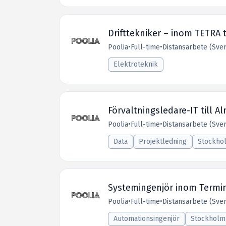
Drifttekniker – inom TETRA t
Poolia
•
Full-time
•
Distansarbete (Sver
Elektroteknik
Förvaltningsledare-IT till A
Poolia
•
Full-time
•
Distansarbete (Sver
Data
Projektledning
Stockho
Systemingenjör inom Termin
Poolia
•
Full-time
•
Distansarbete (Sver
Automationsingenjör
Stockholm