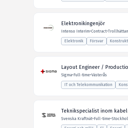
Elektronikingenjör
Intenso Interim
•
Contract
•
Trollhätta
Elektronik
Försvar
Konstrukt
Layout Engineer / Productio
Sigma
•
Full-time
•
Västerås
IT och Telekommunikation
Kons
Teknikspecialist inom kabe
Svenska Kraftnät
•
Full-time
•
Stockho