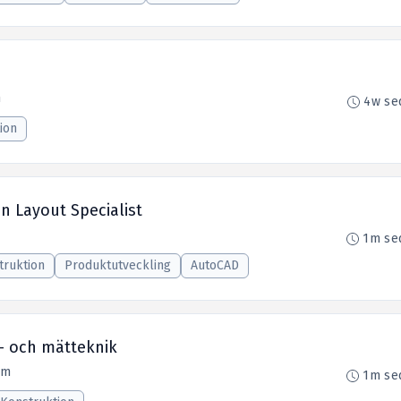
n
4w se
ion
n Layout Specialist
1m se
truktion
Produktutveckling
AutoCAD
l- och mätteknik
lm
1m se