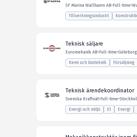
SF Marina Wallhamn AB
•
Full-time
•
Wa
Tillverkningsindustri
Konstrukti
Teknisk säljare
Euromekanik AB
•
Full-time
•
Göteborg
Kemi och bioteknik
Försäljning
Teknisk ärendekoordinator
Svenska Kraftnät
•
Full-time
•
Stockho
Energi och miljö
El
Energi