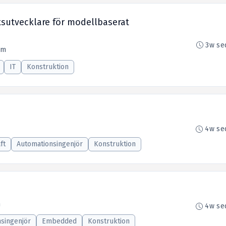
sutvecklare för modellbaserat
3w se
lm
IT
Konstruktion
4w se
ft
Automationsingenjör
Konstruktion
n
4w se
singenjör
Embedded
Konstruktion