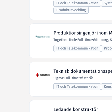
IT och Telekommunikation
Syst
Produktutveckling
Produktionsingenjör inom M
Together Tech
•
Full-time
•
Göteborg, 
IT och Telekommunikation
Proc
Teknisk dokumentationsspec
Sigma
•
Full-time
•
Västerås
IT och Telekommunikation
Kons
Ledande konstruktör