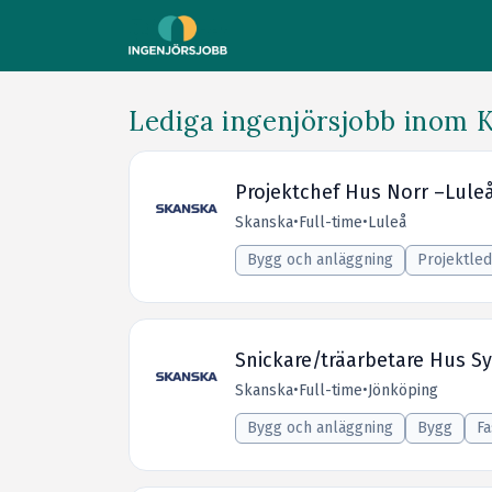
Lediga ingenjörsjobb inom Ko
Projektchef Hus Norr –Lule
Skanska
•
Full-time
•
Luleå
Bygg och anläggning
Projektled
Snickare/träarbetare Hus S
Skanska
•
Full-time
•
Jönköping
Bygg och anläggning
Bygg
Fa