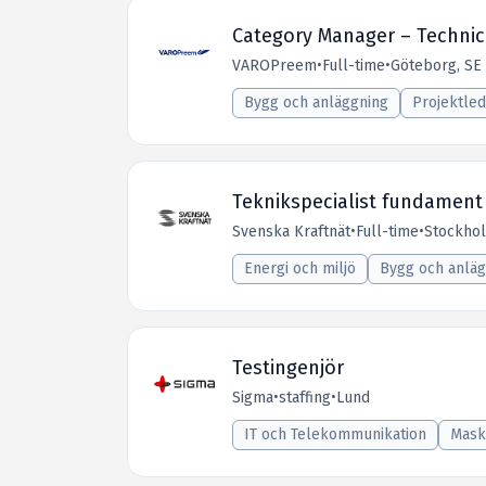
Category Manager – Technic
VAROPreem
•
Full-time
•
Göteborg, SE
Bygg och anläggning
Projektled
Teknikspecialist fundament
Svenska Kraftnät
•
Full-time
•
Stockho
Energi och miljö
Bygg och anläg
Testingenjör
Sigma
•
staffing
•
Lund
IT och Telekommunikation
Mask