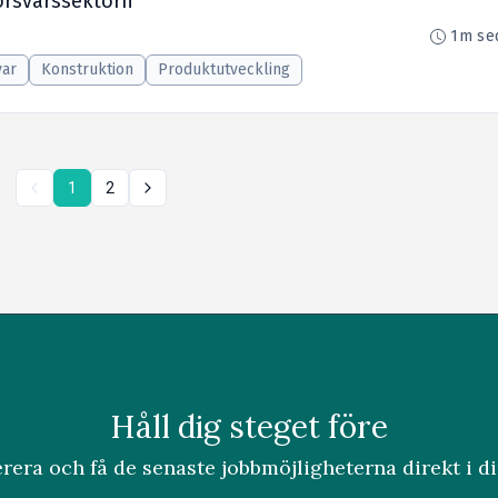
örsvarssektorn
1m se
var
Konstruktion
Produktutveckling
1
2
Håll dig steget före
era och få de senaste jobbmöjligheterna direkt i di