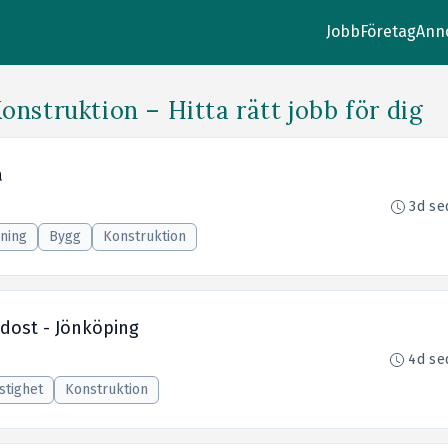
Jobb
Företag
Ann
nstruktion – Hitta rätt jobb för dig
å
3d se
ning
Bygg
Konstruktion
ydost - Jönköping
4d se
stighet
Konstruktion