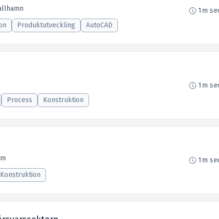
llhamn
1m se
on
Produktutveckling
AutoCAD
1m se
Process
Konstruktion
lm
1m se
Konstruktion