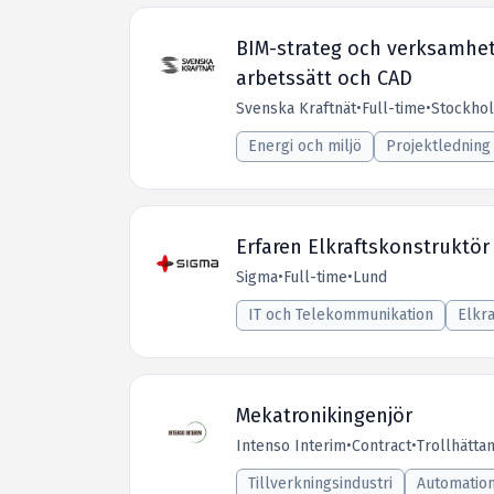
BIM-strateg och verksamhet
arbetssätt och CAD
Svenska Kraftnät
•
Full-time
•
Stockho
Energi och miljö
Projektledning
Erfaren Elkraftskonstruktör
Sigma
•
Full-time
•
Lund
IT och Telekommunikation
Elkra
Mekatronikingenjör
Intenso Interim
•
Contract
•
Trollhätta
Tillverkningsindustri
Automation