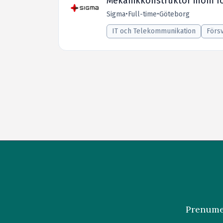
Mekanikkonstruktör inom f
Sigma
•
Full-time
•
Göteborg
IT och Telekommunikation
Förs
Prenumer