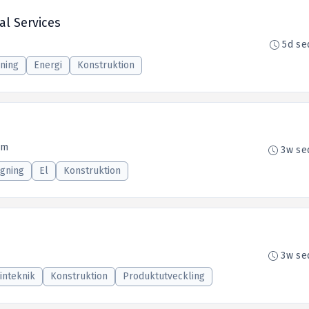
al Services
5d se
ning
Energi
Konstruktion
lm
3w se
gning
El
Konstruktion
3w se
inteknik
Konstruktion
Produktutveckling