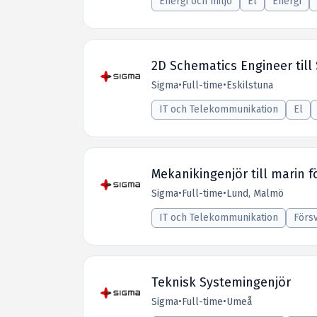
Energi och miljö
El
Energi
2D Schematics Engineer till
Sigma
•
Full-time
•
Eskilstuna
IT och Telekommunikation
El
Mekanikingenjör till marin f
Sigma
•
Full-time
•
Lund, Malmö
IT och Telekommunikation
Förs
Teknisk Systemingenjör
Sigma
•
Full-time
•
Umeå