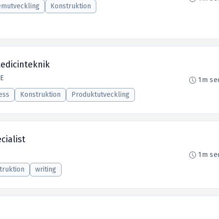
emutveckling
Konstruktion
edicinteknik
SE
1m se
ess
Konstruktion
Produktutveckling
ialist
1m se
truktion
writing