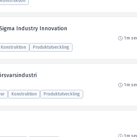
Konstruktion
 Sigma Industry Innovation
1m se
Konstruktion
Produktutveckling
örsvarsindustri
1m se
var
Konstruktion
Produktutveckling
1m se