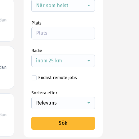
När som helst
dan
Plats
Radie
inom 25 km
dan
Endast remote jobs
Sortera efter
Relevans
dan
Sök