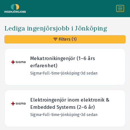
Lediga ingenjörsjobb i Jönköping
Filters
(1)
Mekatronikingenjör (1–6 års
erfarenhet)
Sigma
•
Full-time
•
Jönköping
•
3d sedan
Elektroingenjör inom elektronik &
Embedded Systems (2–6 år)
Sigma
•
Full-time
•
Jönköping
•
3d sedan