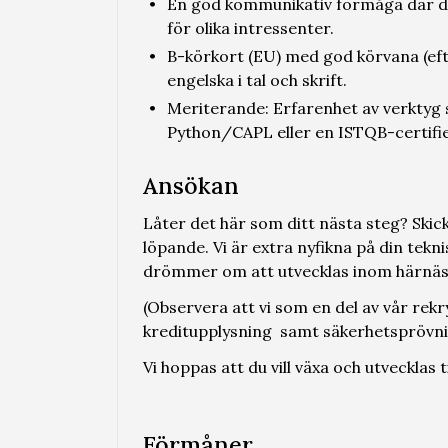
En god kommunikativ förmåga där du p
för olika intressenter.
B-körkort (EU) med god körvana (eft
engelska i tal och skrift.
Meriterande: Erfarenhet av verktyg
Python/CAPL eller en ISTQB-certifie
Ansökan
Låter det här som ditt nästa steg? Skick
löpande. Vi är extra nyfikna på din tekn
drömmer om att utvecklas inom härnäs
(Observera att vi som en del av vår re
kreditupplysning samt säkerhetsprövnin
Vi hoppas att du vill växa och utvecklas
Förmåner