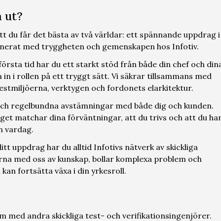
a ut?
tt du får det bästa av två världar: ett spännande uppdrag i
inerat med tryggheten och gemenskapen hos Infotiv.
örsta tid har du ett starkt stöd från både din chef och din
 in i rollen på ett tryggt sätt. Vi säkrar tillsammans med
 testmiljöerna, verktygen och fordonets elarkitektur.
 och regelbundna avstämningar med både dig och kunden.
aget matchar dina förväntningar, att du trivs och att du ha
in vardag.
itt uppdrag har du alltid Infotivs nätverk av skickliga
gärna med oss av kunskap, bollar komplexa problem och
kan fortsätta växa i din yrkesroll.
m med andra skickliga test- och verifikationsingenjörer.