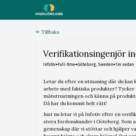
Tillbaka
Verifikationsingenjör 
•
•
•
Infotiv
Full-time
Göteborg, Sweden
1m sedan
Letar du efter en utmaning där du kan 
arbete med faktiska produkter? Tycker d
mätutrustningen och känna på produkten 
Då har du kommit helt rätt!
Just nu letar vi på Infotiv efter en veri
stora fordonskunder i Göteborg. Som ans
gemenskap där vi stöttar och hjälper va