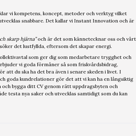
cklar vi kompetens, koncept, metoder och verktyg vilket
 utvecklas snabbare. Det kallar vi Instant Innovation och är
ch skarp hjärna”
och är det som kännetecknar oss och vårt
söker det lustfyllda, eftersom det skapar energi.
 kollektivavtal som ger dig som medarbetare trygghet och
erbjuder vi goda förmåner så som friskvårdsbidrag,
 att du ska ha det bra även i senare skeden i livet. I
h goda kundrelationer gör det att vi kan ha en långsiktig
kla och bygga ditt CV genom rätt uppdragsbyten och
de testa nya saker och utvecklas samtidigt som du kan