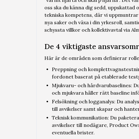
"varmt hjärta och skarp hjärna". Det va
oss ska du känna dig sedd, uppskattad o
tekniska kompetens, där vi uppmuntrar ny
nya saker och växa i din yrkesroll, samt
schyssta villkor och kollektivavtal via Al
De 4 viktigaste ansvarsomr
Här är de områden som definierar roll
Preppning och komplettvagnstestning
fordonet baserat på etablerade test
Mjukvaru- och hårdvarubaselines: Du
och mjukvara håller rätt baseline inf
Felsökning och logganalys: Du analys
till avvikelser samt skapar och hante
Teknisk kommunikation: Du paketera
avvikelser till nodägare, Product O
eventuella brister.