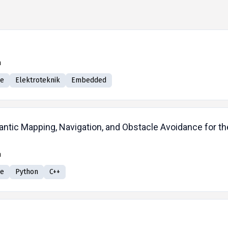
n
ve
Elektroteknik
Embedded
antic Mapping, Navigation, and Obstacle Avoidance for 
n
ve
Python
C++