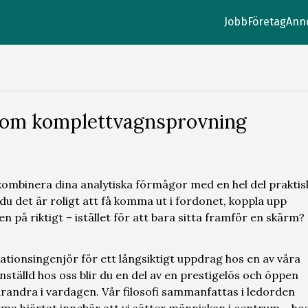
Jobb
Företag
Ann
inom komplettvagnsprovning
kombinera dina analytiska förmågor med en hel del praktis
u det är roligt att få komma ut i fordonet, koppla upp
på riktigt – istället för att bara sitta framför en skärm?
fikationsingenjör för ett långsiktigt uppdrag hos en av våra
tälld hos oss blir du en del av en prestigelös och öppen
randra i vardagen. Vår filosofi sammanfattas i ledorden