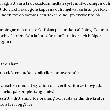
pdrag: att vara krockkudden mellan systemutvecklingen och
t de elektriska egenskaperna och mjukvaran lirar perfekt
grunden för en sömlös och säker kundupplevelse ute på
tämningar och ett starkt fokus på kunskapsdelning. Teamet
ch vi har en skön kultur där vi bollar idéer och hjälper
loggarna.
att du har:
om elektro, mekatronik eller motsvarande
anschen med integration och verifikation av inbyggda
a helst på komplettvagnsnivå.
ssätt – ditt sinne för ordning och reda är din drivkraft i
önster i loggfiler.