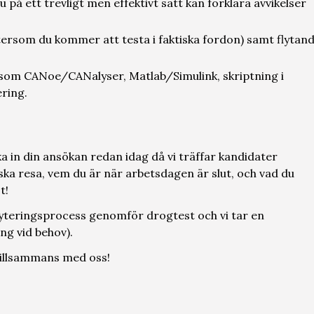
å ett trevligt men effektivt sätt kan förklara avvikelser
ersom du kommer att testa i faktiska fordon) samt flytan
 som CANoe/CANalyser, Matlab/Simulink, skriptning i
ring.
a in din ansökan redan idag då vi träffar kandidater
iska resa, vem du är när arbetsdagen är slut, och vad du
t!
kryteringsprocess genomför drogtest och vi tar en
g vid behov).
 tillsammans med oss!