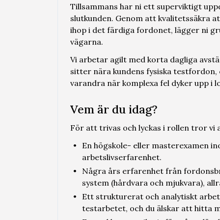
Tillsammans har ni ett superviktigt up
slutkunden. Genom att kvalitetssäkra at
ihop i det färdiga fordonet, lägger ni 
vägarna.
Vi arbetar agilt med korta dagliga avs
sitter nära kundens fysiska testfordon, o
varandra när komplexa fel dyker upp i 
Vem är du idag?
För att trivas och lyckas i rollen tror vi 
En högskole- eller masterexamen in
arbetslivserfarenhet.
Några års erfarenhet från fordonsbr
system (hårdvara och mjukvara), allr
Ett strukturerat och analytiskt arbet
testarbetet, och du älskar att hitta m