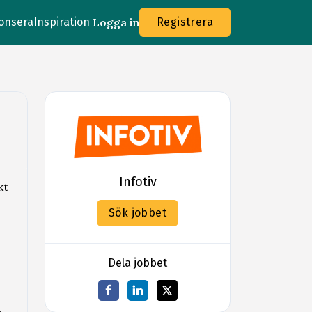
onsera
Inspiration
Logga in
Registrera
Infotiv
kt
Sök jobbet
Dela jobbet