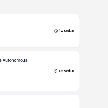
4w sedan
the Autonomous
1m sedan