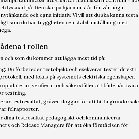
rma hjärtat innebär att vi sätter människan i centrum – ho
ch lyssnad på. Den skarpa hjärnan står för vår höga
tänkande och egna initiativ. Vi vill att du ska kunna testa
idigt som du har tryggheten i en stabil anställning med
mega.
ådena i rollen
en och som du kommer att lägga mest tid på:
: Du förbereder testobjekt och exekverar tester direkt i
protokoll, med fokus på systemets elektriska egenskaper.
 uppdaterar, verifierar och säkerställer att både hårdvara
ör testning.
erar testresultat, gräver i loggar för att hitta grundorsak
rar felrapporter.
r dina testresultat pedagogiskt och kommunicerar
wners och Release Managers för att öka förståelsen för