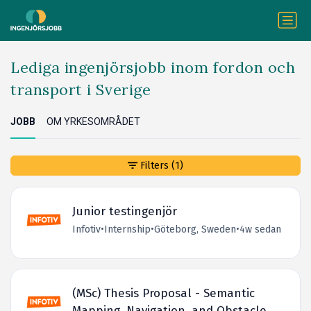
Lediga ingenjörsjobb inom fordon och
transport i Sverige
JOBB
OM YRKESOMRÅDET
Filters
(1)
Junior testingenjör
Infotiv
•
Internship
•
Göteborg, Sweden
•
4w sedan
(MSc) Thesis Proposal - Semantic
Mapping, Navigation, and Obstacle