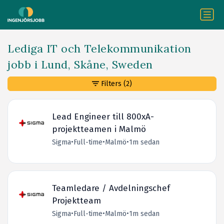
Lediga IT och Telekommunikation
jobb i Lund, Skåne, Sweden
Filters
(2)
Lead Engineer till 800xA-
projektteamen i Malmö
Sigma
•
Full-time
•
Malmö
•
1m sedan
Teamledare / Avdelningschef
Projektteam
Sigma
•
Full-time
•
Malmö
•
1m sedan