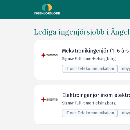
Lediga ingenjörsjobb i Änge
Mekatronikingenjör (1–6 års
Sigma
•
Full-time
•
Helsingborg
IT och Telekommunikation
Inby
Elektroingenjör inom elekt
Sigma
•
Full-time
•
Helsingborg
IT och Telekommunikation
Inby