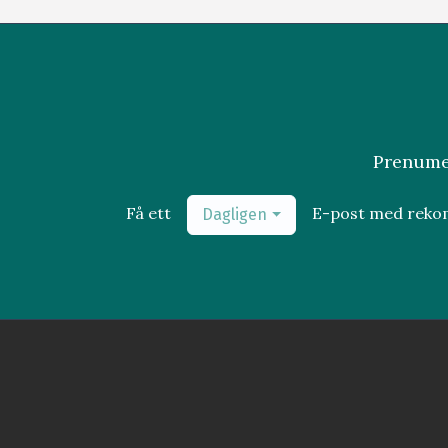
Prenumer
Få ett
E-post med rek
Dagligen