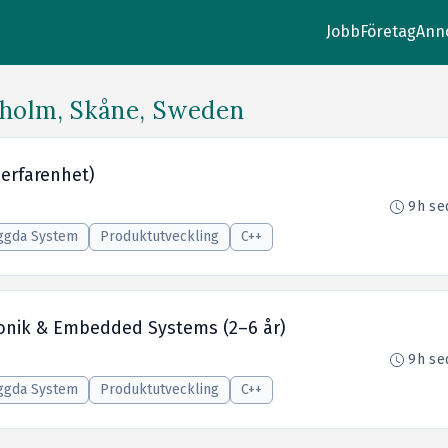
Jobb
Företag
Ann
lholm, Skåne, Sweden
 erfarenhet)
9h se
ggda System
Produktutveckling
C++
ronik & Embedded Systems (2–6 år)
9h se
ggda System
Produktutveckling
C++