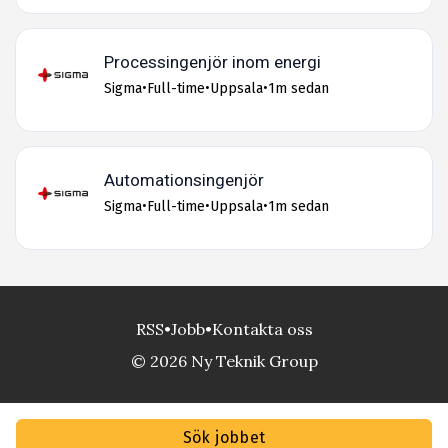
Processingenjör inom energi
Sigma
•
Full-time
•
Uppsala
•
1m sedan
Automationsingenjör
Sigma
•
Full-time
•
Uppsala
•
1m sedan
RSS
•
Jobb
•
Kontakta oss
© 2026 Ny Teknik Group
Sök jobbet