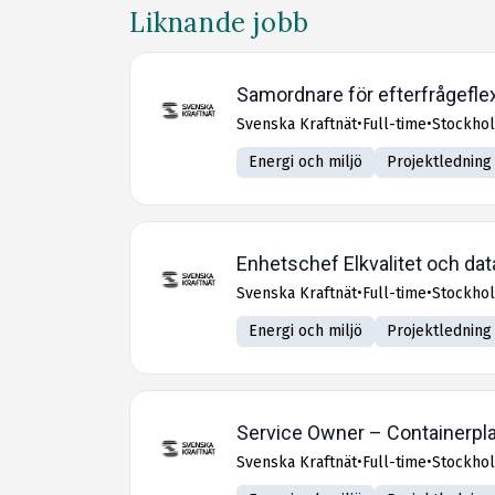
Liknande jobb
Samordnare för efterfrågeflexi
Svenska Kraftnät
•
Full-time
•
Stockho
Energi och miljö
Projektledning
Enhetschef Elkvalitet och da
Svenska Kraftnät
•
Full-time
•
Stockho
Energi och miljö
Projektledning
Service Owner – Containerpl
Svenska Kraftnät
•
Full-time
•
Stockho