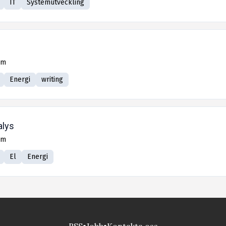
IT
Systemutveckling
lm
Energi
writing
alys
lm
El
Energi