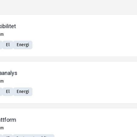
bilitet
lm
El
Energi
taanalys
lm
El
Energi
attform
lm