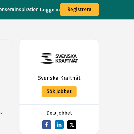
onsera
Inspiration
Logga in
Registrera
Svenska Kraftnät
Sök jobbet
av
Dela jobbet