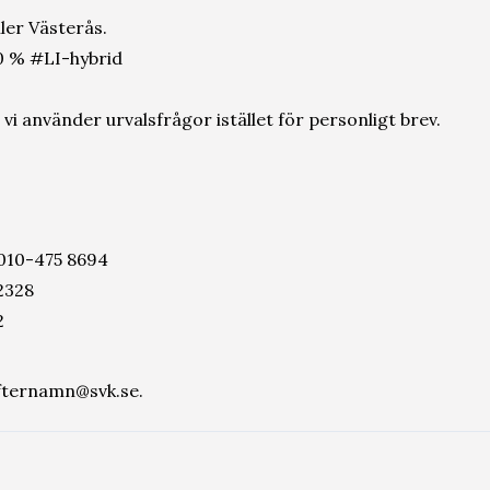
ler Västerås.
 50 % #LI-hybrid
vi använder urvalsfrågor istället för personligt brev.
 010-475 8694
2328
2
efternamn@svk.se.