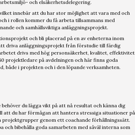
arbetsmiljö- och elsäkerhetsdelegering.
vilket innebär att du har stor möjlighet att vara med och
 och i rollen kommer du få arbeta tillsammans med
nande och samhällsviktiga anläggningsprojekt.
tionsprojekt och bli placerad på en av enheterna inom
t driva anläggningsprojekt från förstudie till färdig
arbetet drivs med hög personsäkerhet, kvalitet, effektivitet
80 projektledare på avdelningen och här finns goda
ad, både i projekten och i den löpande verksamheten.
e behöver du lägga vikt på att nå resultat och känna dig
vill att du har förmågan att hantera stressiga situationer på
ina projektgrupper genom ett coachande förhållningssätt.
kapa och bibehålla goda samarbeten med såväl interna som