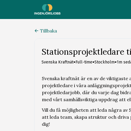
Tillbaka
Stationsprojektledare ti
•
•
•
Svenska Kraftnät
Full-time
Stockholm
1m sed
Svenska kraftnät är en av de viktigaste
projektledare i våra anläggningsprojekt 
projektledarjobb, där du varje dag bidrar
med vårt samhällsviktiga uppdrag att ele
Vill du få möjligheten att leda några av
att leda team, skapa struktur och driva 
dig!