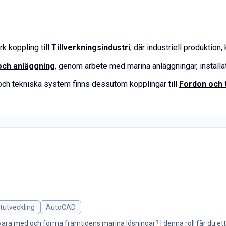
k koppling till
Tillverkningsindustri
, där industriell produktion,
och anläggning
, genom arbete med marina anläggningar, installati
 och tekniska system finns dessutom kopplingar till
Fordon och 
tutveckling
AutoCAD
u vara med och forma framtidens marina lösningar? I denna roll får du et