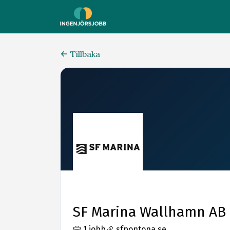
Tillbaka
SF Marina Wallhamn AB
1 jobb
sfpontona.se