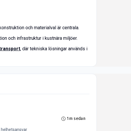
 konstruktion och materialval är centrala.
on och infrastruktur i kustnära miljöer.
transport
, där tekniska lösningar används i
1m sedan
t helhetsansvar