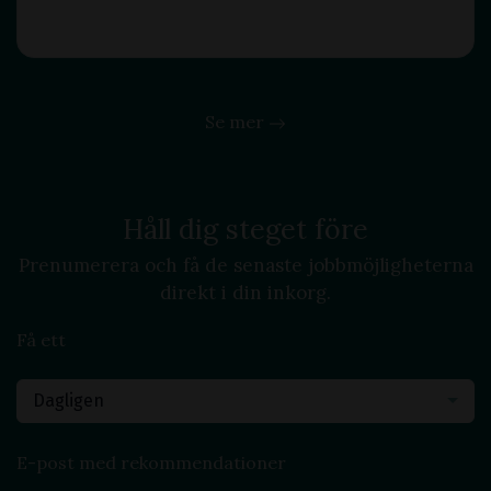
praktiska problem i hemmet, kan du både spara tid
Läs mer
och pengar. Att veta när man ska anlita
professionell hjälp är också en viktig del av att
hålla ditt hem i toppskick. Ingenjörens analytiska
Se mer
och tekniska färdigheter
Håll dig steget före
Prenumerera och få de senaste jobbmöjligheterna
direkt i din inkorg.
Få ett
Dagligen
E-post med rekommendationer