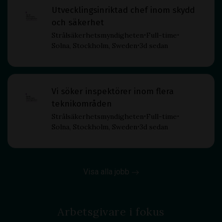
Utvecklingsinriktad chef inom skydd
och säkerhet
Strålsäkerhetsmyndigheten
Full-time
•
•
Solna, Stockholm, Sweden
3d sedan
•
Vi söker inspektörer inom flera
teknikområden
Strålsäkerhetsmyndigheten
Full-time
•
•
Solna, Stockholm, Sweden
3d sedan
•
Visa alla jobb
Arbetsgivare i fokus