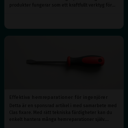
produkter fungerar som ett kraftfullt verktyg för
att öka medarbetarengagemanget och skapa en
mer inkluderande arbetsmiljö. Genom att
Läs mer
implementera anpassade produkter kan företag
främja både motivation och samarbete. I en
konkurrensutsatt arbetsmarknad är det avgörande
för ingenjörsföretag att skapa en po
Effektiva hemreparationer för ingenjörer
Detta är en sponsrad artikel i med samarbete med
Clas fixare. Med rätt tekniska färdigheter kan du
enkelt hantera många hemreparationer själv.
Genom att tillämpa ingenjörskunskaper på