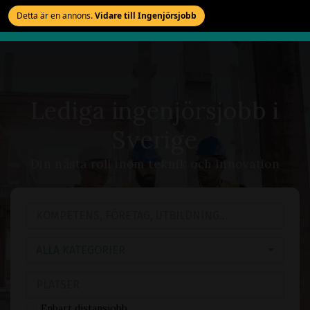
Detta är en annons.
Vidare till Ingenjörsjobb
Lediga ingenjörsjobb i
Sverige
Din nästa roll inom teknik och innovation
ALLA KATEGORIER
Enbart distansjobb