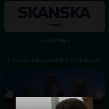
Skanska
Se alla företag
Utforska ingenjörsjobb per kategori