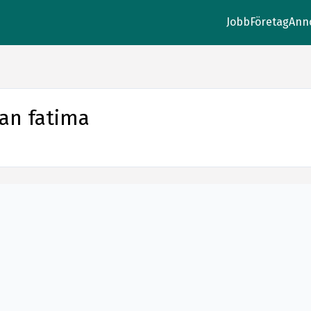
Jobb
Företag
Ann
ran fatima