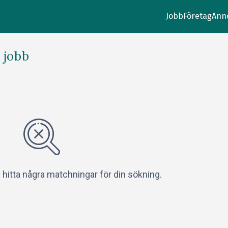
Jobb
Företag
Ann
 jobb
e hitta några matchningar för din sökning.