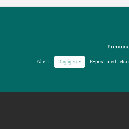
Prenumer
Få ett
E-post med rek
Dagligen