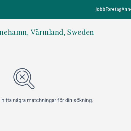
Jobb
Företag
Ann
stinehamn, Värmland, Sweden
e hitta några matchningar för din sökning.