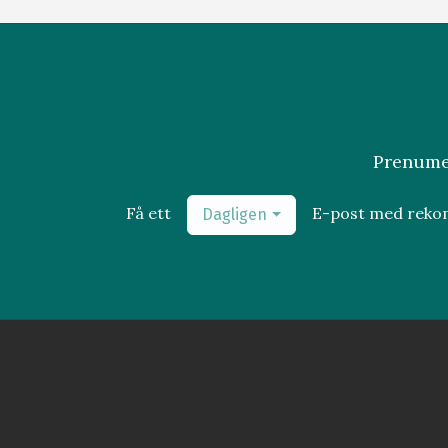
Prenumer
Få ett
E-post med rek
Dagligen