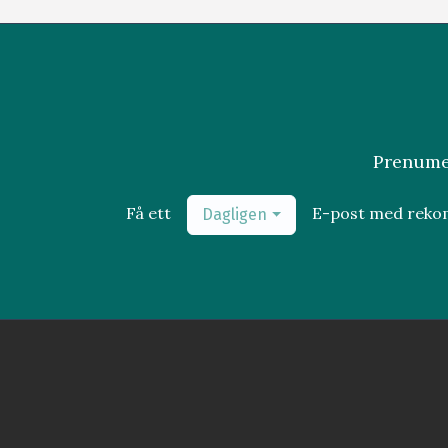
Prenumer
Få ett
E-post med rek
Dagligen