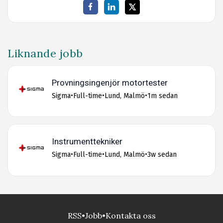
Liknande jobb
Provningsingenjör motortester
Sigma
•
Full-time
•
Lund, Malmö
•
1m sedan
Instrumenttekniker
Sigma
•
Full-time
•
Lund, Malmö
•
3w sedan
RSS
•
Jobb
•
Kontakta oss