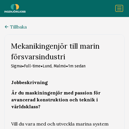
Tillbaka
Mekanikingenjör till marin
försvarsindustri
•
•
•
Sigma
Full-time
Lund, Malmö
1m sedan
Jobbeskrivning
Är du maskiningenjör med passion för
avancerad konstruktion och teknik i
världsklass?
Vill du vara med och utveckla marina system