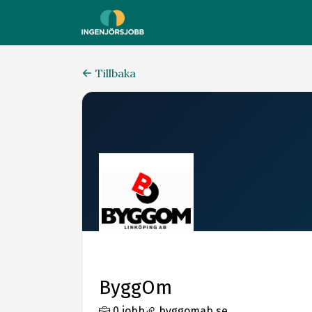
Tillbaka
ByggOm
0 jobb
byggomab.se