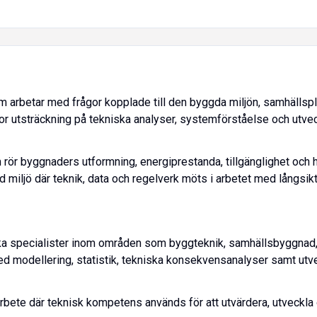
 arbetar med frågor kopplade till den byggda miljön, samhällspl
or utsträckning på tekniska analyser, systemförståelse och utv
ör byggnaders utformning, energiprestanda, tillgänglighet och hå
d miljö där teknik, data och regelverk möts i arbetet med långsikt
ka specialister inom områden som byggteknik, samhällsbyggnad,
ed modellering, statistik, tekniska konsekvensanalyser samt utv
arbete där teknisk kompetens används för att utvärdera, utveckla