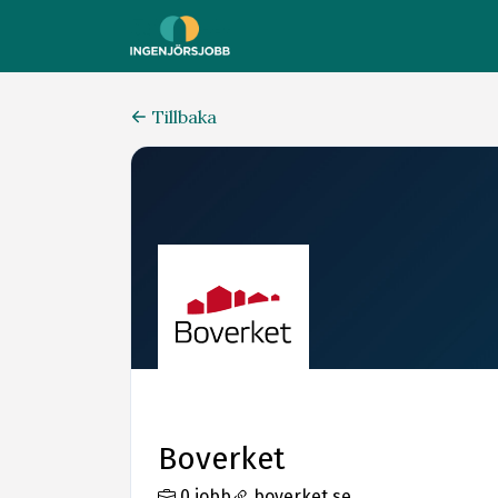
Tillbaka
Boverket
0 jobb
boverket.se